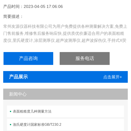
产品时间：2023-04-05 17:06:06
简要描述：
常州友源仪器科技有限公司为用户免费提供各种测量解决方案,免费上
门售前服务,维修售后服务响应快,提供质优价廉适合用户的表面粗糙
度仪,里氏硬度计,涂层测厚仪,超声波测厚仪,超声波探伤仪,手持式X荧
光光谱仪,金相显微镜,气体检测仪,iqiege® 155D型金相切割机（原Q-
2A）
产品咨询
服务电话
产品展示
点击展开+
新闻中心
表面粗糙度几种测量方法
洛氏硬度计国家标准GB/T230.2